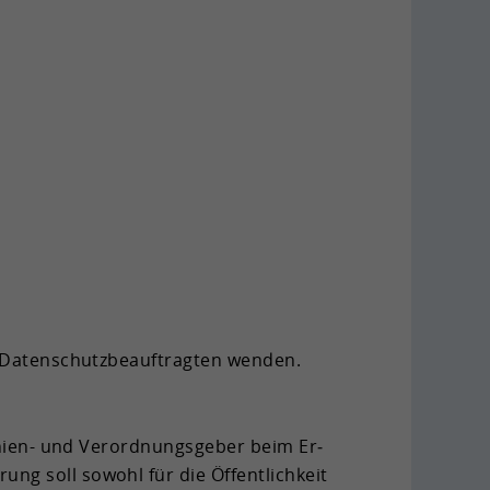
Da­ten­schutz­be­auf­trag­ten wen­den.
inien-​ und Ver­ord­nungs­ge­ber beim Er­
ng soll so­wohl für die Öf­fent­lich­keit