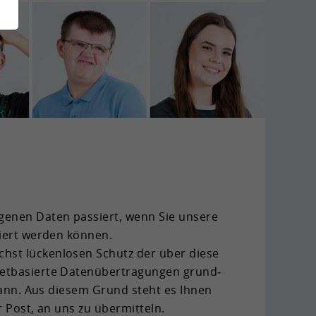
­ge­nen Daten pas­siert, wenn Sie un­se­re
ziert wer­den kön­nen.
ichst lü­cken­lo­sen Schutz der über diese
­net­ba­sier­te Da­ten­über­tra­gun­gen grund­
den kann. Aus die­sem Grund steht es Ihnen
er Post, an uns zu über­mit­teln.