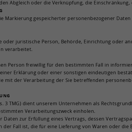
, den Ab­gleich oder die Ver­knüp­fung, die Ein­schrän­kung,
NG
e Mar­kie­rung ge­spei­cher­ter per­so­nen­be­zo­ge­ner Daten 
che oder ju­ris­ti­sche Per­son, Be­hör­de, Ein­rich­tung oder an­
 ver­ar­bei­tet.
e­nen Per­son frei­wil­lig für den be­stimm­ten Fall in in­for­m
einer Er­klä­rung oder einer sons­ti­gen ein­deu­ti­gen be­stä
ie mit der Ver­ar­bei­tung der Sie be­tref­fen­den per­so­nen­b
­TUNG
bs. 3 TMG) dient un­se­rem Un­ter­neh­men als Rechts­grund­la
­stimm­ten Ver­ar­bei­tungs­zweck ein­ho­len.
er Daten zur Er­fül­lung eines Ver­trags, des­sen Ver­trags­par­
gen der Fall ist, die für eine Lie­fe­rung von Waren oder die 