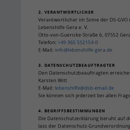
2. VER­ANT­WORT­LI­CHER
Ver­ant­wort­li­cher im Sinne der DS-​GVO i
Le­bens­hil­fe Gera e. V.
Otto-​von-Guericke-Straße 6, 07552 Ger
Te­le­fon:
+49 365 552154-​0
E-​Mail:
info
@
lebenshilfe-​gera
.
de
3. DA­TEN­SCHUTZ­BE­AUF­TRAG­TER
Den Da­ten­schutz­be­auf­trag­ten er­rei­che
Kars­ten Witt
E-​Mail:
le­bens­hil­fe
@
dsb-​email
.
de
Sie kön­nen sich je­der­zeit bei allen Fra­
4. BE­GRIFFS­BE­STIM­MUN­GEN
Die Da­ten­schutz­er­klä­rung be­ruht auf d
lass der Datenschutz-​Grundverordnung (DS-