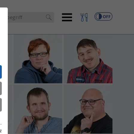
che
z