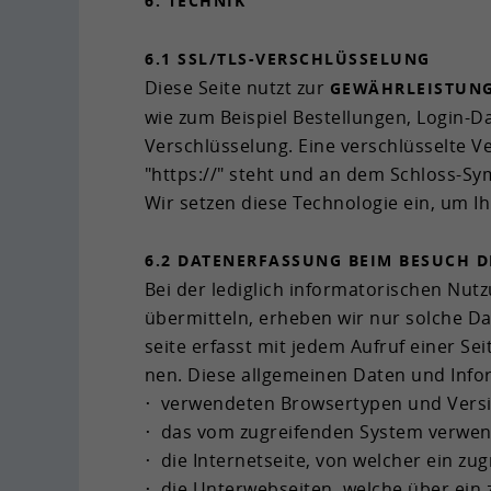
6. TECH­NIK
6.1 SSL/TLS-​VERSCHLÜSSELUNG
Diese Seite nutzt zur
GE­WÄHR­LEIS­TUN
wie zum Bei­spiel Be­stel­lun­gen, Login-​D
Verschlüsselung. Eine ver­schlüs­sel­te Ve
"https://" steht und an dem Schloss-​Symb
Wir set­zen diese Tech­no­lo­gie ein, um I
6.2 DA­TEN­ER­FAS­SUNG BEIM BE­SUCH DE
Bei der le­dig­lich in­for­ma­to­ri­schen Nut
über­mit­teln, er­he­ben wir nur sol­che Dat
sei­te er­fasst mit jedem Auf­ruf einer Sei
nen. Diese all­ge­mei­nen Daten und In­for
ver­wen­de­ten Brow­ser­ty­pen und Ver­s
das vom zu­grei­fen­den Sys­tem ver­wen­
die In­ter­net­sei­te, von wel­cher ein zu­g
die Un­ter­web­sei­ten, wel­che über ein zu