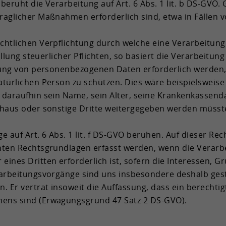
e­ruht die Ver­ar­bei­tung auf Art. 6 Abs. 1 lit. b DS-​GVO. Gl
rag­li­cher Maß­nah­men er­for­der­lich sind, etwa in Fäl­len 
ht­li­chen Ver­pflich­tung durch wel­che eine Ver­ar­bei­tung
l­lung steu­er­li­cher Pflich­ten, so ba­siert die Ver­ar­bei­tun
­tung von per­so­nen­be­zo­ge­nen Daten er­for­der­lich wer­den,
­tür­li­chen Per­son zu schüt­zen. Dies wäre bei­spiels­wei­se
ar­auf­hin sein Name, sein Alter, seine Kran­ken­kas­sen­da­t
­haus oder sons­ti­ge Drit­te wei­ter­ge­ge­ben wer­den müss
­ge auf Art. 6 Abs. 1 lit. f DS-​GVO be­ru­hen. Auf die­ser Rech
n­ten Rechts­grund­la­gen er­fasst wer­den, wenn die Ver­ar­b
 eines Drit­ten er­for­der­lich ist, so­fern die In­ter­es­sen,
ar­bei­tungs­vor­gän­ge sind uns ins­be­son­de­re des­halb ge­
 Er ver­trat in­so­weit die Auf­fas­sung, dass ein be­rech­tig­
mens sind (Er­wä­gungs­grund 47 Satz 2 DS-​GVO).