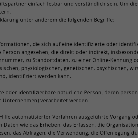
ts­part­ner ein­fach les­bar und ver­ständ­lich sein. Um die
­tern.
klä­rung unter an­de­rem die fol­gen­den Be­grif­fe:
r­ma­tio­nen, die sich auf eine iden­ti­fi­zier­te oder iden­ti­fi­
­che Per­son an­ge­se­hen, die di­rekt oder in­di­rekt, ins­be­so
um­mer, zu Stand­ort­da­ten, zu einer Online-​Kennung od
chen, phy­sio­lo­gi­schen, ge­ne­ti­schen, psy­chi­schen, wirt­s
ind, iden­ti­fi­ziert wer­den kann.
ier­te oder iden­ti­fi­zier­ba­re na­tür­li­che Per­son, deren per
r Un­ter­neh­men) ver­ar­bei­tet wer­den.
ilfe au­to­ma­ti­sier­ter Ver­fah­ren aus­ge­führ­te Vor­gang 
Daten wie das Er­he­ben, das Er­fas­sen, die Or­ga­ni­sa­ti­o
­sen, das Ab­fra­gen, die Ver­wen­dung, die Of­fen­le­gung d