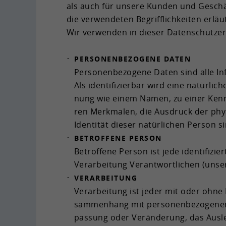
als auch für un­se­re Kun­den und Ge­schäf
die ver­wen­de­ten Be­griff­lich­kei­ten er­läu
Wir ver­wen­den in die­ser Da­ten­schutz­er­
PER­SO­NEN­BE­ZO­GE­NE DATEN
Per­so­nen­be­zo­ge­ne Daten sind alle In­fo
Als iden­ti­fi­zier­bar wird eine na­tür­li
nung wie einem Namen, zu einer Kenn­n
ren Merk­ma­len, die Aus­druck der phy­si­s
Iden­ti­tät die­ser na­tür­li­chen Per­son s
BE­TROF­FE­NE PER­SON
Be­trof­fe­ne Per­son ist jede iden­ti­fi­z
Ver­ar­bei­tung Ver­ant­wort­li­chen (unse
VER­AR­BEI­TUNG
Ver­ar­bei­tung ist jeder mit oder ohne H
sam­men­hang mit per­so­nen­be­zo­ge­nen 
pas­sung oder Ver­än­de­rung, das Aus­le