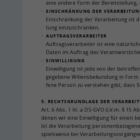
eine an­de­re Form der Be­reit­stel­lung
EIN­SCHRÄN­KUNG DER VER­AR­BEI­TU
Ein­schrän­kung der Ver­ar­bei­tung ist di
tung ein­zu­schrän­ken.
AUF­TRAGS­VER­AR­BEI­TER
Auf­trags­ver­ar­bei­ter ist eine na­tür­li­
Daten im Auf­trag des Ver­ant­wort­li­chen
EIN­WIL­LI­GUNG
Ein­wil­li­gung ist jede von der be­trof­f
ge­ge­be­ne Wil­lens­be­kun­dung in Form 
fe­ne Per­son zu ver­ste­hen gibt, dass S
5. RECHTS­GRUND­LA­GE DER VER­AR­BEI
Art. 6 Abs. 1 lit. a DS-​GVO (i.V.m. § 15 A
denen wir eine Ein­wil­li­gung für einen be
Ist die Ver­ar­bei­tung per­so­nen­be­zo­ge­n
spiels­wei­se bei Ver­ar­bei­tungs­vor­gän­