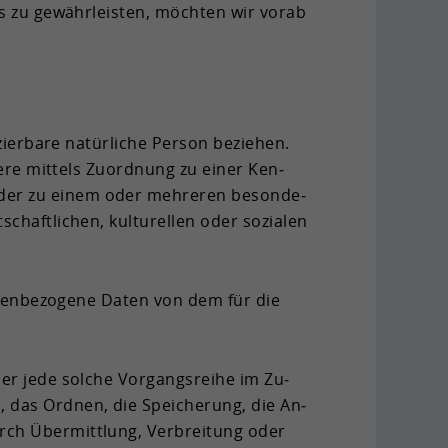
s zu ge­währ­leis­ten, möch­ten wir vorab
zier­ba­re na­tür­li­che Per­son be­zie­hen.
n­de­re mit­tels Zu­ord­nung zu einer Ken­
er zu einem oder meh­re­ren be­son­de­
chaft­li­chen, kul­tu­rel­len oder so­zia­len
­so­nen­be­zo­ge­ne Daten von dem für die
oder jede sol­che Vor­gangs­rei­he im Zu­
n, das Ord­nen, die Spei­che­rung, die An­
urch Über­mitt­lung, Ver­brei­tung oder