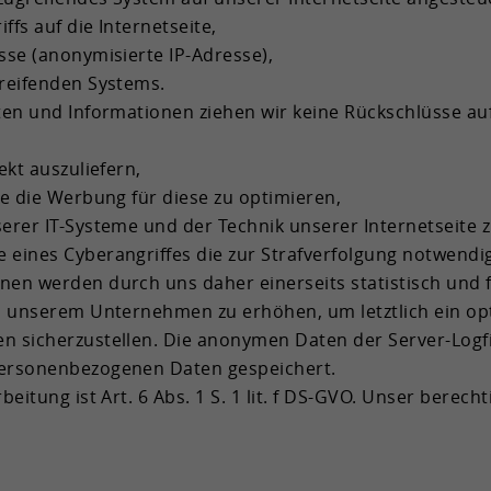
s auf die In­ter­net­sei­te,
se (an­ony­mi­sier­te IP-​Adresse),
rei­fen­den Sys­tems.
en und In­for­ma­tio­nen zie­hen wir keine Rück­schlüs­se auf
rekt aus­zu­lie­fern,
owie die Wer­bung für diese zu op­ti­mie­ren,
n­se­rer IT-​Systeme und der Tech­nik un­se­rer In­ter­net­sei­te
eines Cy­ber­an­grif­fes die zur Straf­ver­fol­gung not­wen­di­ge
­nen wer­den durch uns daher ei­ner­seits sta­tis­tisch und 
n un­se­rem Un­ter­neh­men zu er­hö­hen, um letzt­lich ein op
aten si­cher­zu­stel­len. Die an­ony­men Daten der Server-​Lo
er­so­nen­be­zo­ge­nen Daten ge­spei­chert.
bei­tung ist Art. 6 Abs. 1 S. 1 lit. f DS-​GVO. Unser be­rech­ti