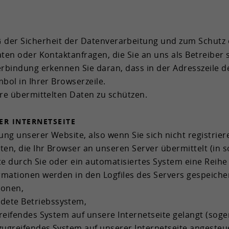
der Si­cher­heit der Da­ten­ver­ar­bei­tung und zum Schutz de
G
aten oder Kon­takt­an­fra­gen, die Sie an uns als Be­trei­ber 
r­bin­dung er­ken­nen Sie daran, dass in der Adress­zei­le 
ol in Ihrer Brow­ser­zei­le.
hre über­mit­tel­ten Daten zu schüt­zen.
R IN­TER­NET­SEI­TE
­zung un­se­rer Web­site, also wenn Sie sich nicht re­gis­trie­
en, die Ihr Brow­ser an un­se­ren Ser­ver über­mit­telt (in sog
te durch Sie oder ein au­to­ma­ti­sier­tes Sys­tem eine Reihe
­ma­tio­nen wer­den in den Log­files des Ser­vers ge­spei­che
io­nen,
de­te Be­triebs­sys­tem,
rei­fen­des Sys­tem auf un­se­re In­ter­net­sei­te ge­langt (so­ge
­grei­fen­des Sys­tem auf un­se­rer In­ter­net­sei­te an­ge­steu