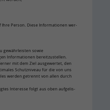
 Ihre Per­son. Diese In­for­ma­tio­nen wer­
 zu ge­währ­leis­ten sowie
n In­for­ma­tio­nen be­reit­zu­stel­len.
fer­ner mit dem Ziel aus­ge­wer­tet, den
­ti­ma­les Schutz­ni­veau für die von uns
gfiles wer­den ge­trennt von allen durch
g­tes In­ter­es­se folgt aus oben auf­ge­lis­