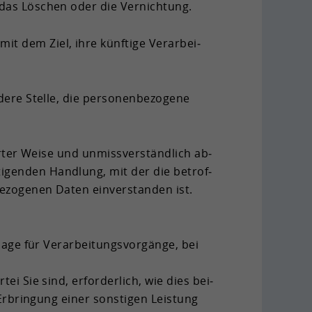
 das Lö­schen oder die Ver­nich­tung.
mit dem Ziel, ihre künf­ti­ge Ver­ar­bei­
de­re Stel­le, die per­so­nen­be­zo­ge­ne
ier­ter Weise und un­miss­ver­ständ­lich ab­
­ti­gen­den Hand­lung, mit der die be­trof­
e­zo­ge­nen Daten ein­ver­stan­den ist.
­ge für Ver­ar­bei­tungs­vor­gän­ge, bei
tei Sie sind, er­for­der­lich, wie dies bei­
Er­brin­gung einer sons­ti­gen Leis­tung