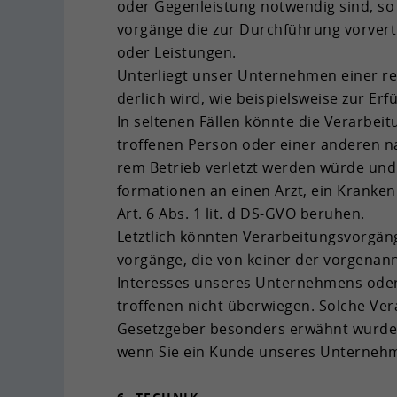
oder Ge­gen­leis­tung not­wen­dig sind, so b
vor­gän­ge die zur Durch­füh­rung vor­ver­t
oder Leis­tun­gen.
Un­ter­liegt unser Un­ter­neh­men einer rec
der­lich wird, wie bei­spiels­wei­se zur Er­fü
In sel­te­nen Fäl­len könn­te die Ver­ar­bei
trof­fe­nen Per­son oder einer an­de­ren na
rem Be­trieb ver­letzt wer­den würde und d
for­ma­tio­nen an einen Arzt, ein Kran­ken
Art. 6 Abs. 1 lit. d DS-​GVO be­ru­hen.
Letzt­lich könn­ten Ver­ar­bei­tungs­vor­gän
vor­gän­ge, die von kei­ner der vor­ge­nan
In­ter­es­ses un­se­res Un­ter­neh­mens oder
trof­fe­nen nicht über­wie­gen. Sol­che Ver­
Ge­setz­ge­ber be­son­ders er­wähnt wur­den.
wenn Sie ein Kunde un­se­res Un­ter­neh­