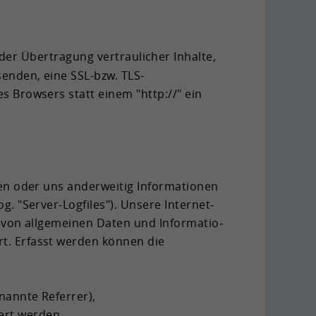
r Über­tra­gung ver­trau­li­cher In­hal­te,
sen­den, eine SSL-​bzw. TLS-​
des Brow­sers statt einem "http://" ein
ren oder uns an­der­wei­tig In­for­ma­tio­nen
. "Server-​Logfiles"). Un­se­re In­ter­net­
 von all­ge­mei­nen Daten und In­for­ma­tio­
rt. Er­fasst wer­den kön­nen die
­nann­te Re­fer­rer),
­ert wer­den,