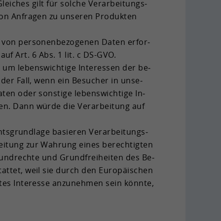
ei­ches gilt für sol­che Ver­ar­bei­tungs­
von An­fra­gen zu un­se­ren Pro­duk­ten
 von per­so­nen­be­zo­ge­nen Daten er­for­
g auf Art. 6 Abs. 1 lit. c DS-​GVO.
 um le­bens­wich­ti­ge In­ter­es­sen der be­
 der Fall, wenn ein Be­su­cher in un­se­
en oder sons­ti­ge le­bens­wich­ti­ge In­
­ten. Dann würde die Ver­ar­bei­tung auf
ts­grund­la­ge ba­sie­ren Ver­ar­bei­tungs­
ei­tung zur Wah­rung eines be­rech­tig­ten
 Grund­rech­te und Grund­frei­hei­ten des Be­
stat­tet, weil sie durch den Eu­ro­päi­schen
tes In­ter­es­se an­zu­neh­men sein könn­te,