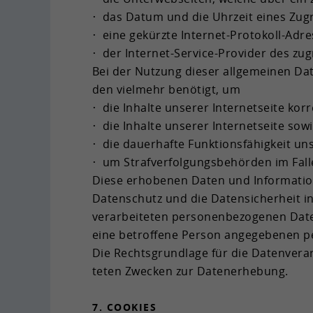
das Datum und die Uhr­zeit eines Zu­griff
eine ge­kürz­te Internet-​Protokoll-Adres
der Internet-​Service-Provider des zu­g
Bei der Nut­zung die­ser all­ge­mei­nen Dat
den viel­mehr be­nö­tigt, um
die In­hal­te un­se­rer In­ter­net­sei­te kor­
die In­hal­te un­se­rer In­ter­net­sei­te s
die dau­er­haf­te Funk­ti­ons­fä­hig­keit u
um Straf­ver­fol­gungs­be­hör­den im Falle 
Diese er­ho­be­nen Daten und In­for­ma­tio
Da­ten­schutz und die Da­ten­si­cher­heit i
ver­ar­bei­te­ten per­so­nen­be­zo­ge­nen D
eine be­trof­fe­ne Per­son an­ge­ge­be­nen p
Die Rechts­grund­la­ge für die Da­ten­ver­ar­
te­ten Zwe­cken zur Da­ten­er­he­bung.
7. COO­KIES