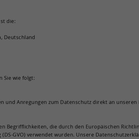
Laufzeit
1 Jahr
Cookie von Google zur Darstellung von
Zweck
st die:
Karten.
a, Deutsch­land
n Sie wie folgt:
gen und An­re­gun­gen zum Da­ten­schutz di­rekt an un­se­ren 
en Be­griff­lich­kei­ten, die durch den Eu­ro­päi­schen Richtl
​GVO) ver­wen­det wur­den. Un­se­re Da­ten­schutz­er­klä­ru