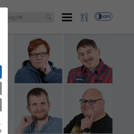
che
z