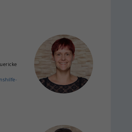
ue­ri­cke
shilfe-​