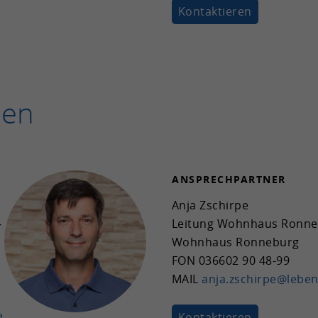
Kon­tak­tie­ren
ben
AN­SPRECH­PART­NER
Anja Zschir­pe
­
Lei­tung Wohn­haus Ron­ne
Wohn­haus Ron­ne­burg
FON
036602 90 48-99
MAIL
anja.zschir­pe@leben
e
Kon­tak­tie­ren