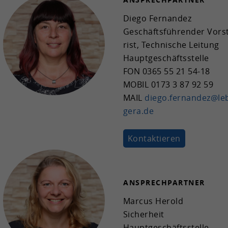
Laufzeit
1 Jahr
Diego Fer­nan­dez
Cookie von Google zur Darstellung von
Ge­schäfts­füh­ren­der Vor­s
Zweck
Karten.
rist, Tech­ni­sche Lei­tung
Haupt­ge­schäfts­stel­le
FON
0365 55 21 54-18
MOBIL
0173 3 87 92 59
MAIL
diego.fer­nan­dez@leb
gera.de
Kon­tak­tie­ren
AN­SPRECH­PART­NER
Mar­cus He­rold
Si­cher­heit
Haupt­ge­schäfts­stel­le