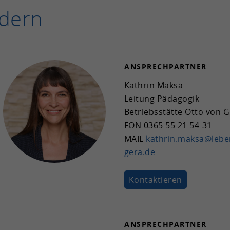
­dern
AN­SPRECH­PART­NER
Kath­rin Maksa
Lei­tung Päd­ago­gik
Be­triebs­stät­te Otto von G
FON
0365 55 21 54-31
MAIL
kath­rin.maksa@leben
gera.de
Kon­tak­tie­ren
AN­SPRECH­PART­NER