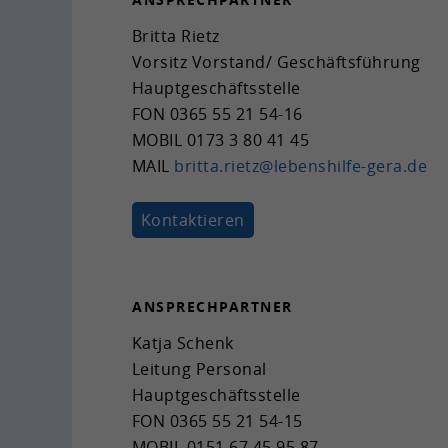
Brit­ta Rietz
Vor­sitz Vor­stand/ Ge­schäfts­füh­rung
Haupt­ge­schäfts­stel­le
FON
0365 55 21 54-16
MOBIL
0173 3 80 41 45
MAIL
brit­ta.rietz@lebenshilfe-​gera.de
Kon­tak­tie­ren
AN­SPRECH­PART­NER
Katja Schenk
Lei­tung Per­so­nal
Haupt­ge­schäfts­stel­le
FON
0365 55 21 54-15
MOBIL
0151 67 45 95 87