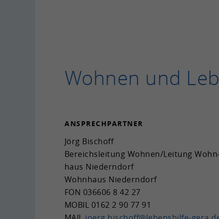
Woh­nen und Le
AN­SPRECH­PART­NER
Jörg Bi­schoff
Be­reichs­lei­tung Woh­nen/Lei­tung Wohn
haus Nie­dern­dorf
Wohn­haus Nie­dern­dorf
FON
036606 8 42 27
MOBIL
0162 2 90 77 91
MAIL
joerg.bi­schoff@lebenshilfe-​gera.d