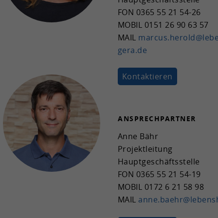
FON
0365 55 21 54-26
MOBIL
0151 26 90 63 57
MAIL
mar­cus.he­rold@leben
gera.de
Kon­tak­tie­ren
AN­SPRECH­PART­NER
Anne Bähr
Pro­jekt­lei­tung
Haupt­ge­schäfts­stel­le
FON
0365 55 21 54-19
MOBIL
0172 6 21 58 98
MAIL
anne.baehr@lebenshi