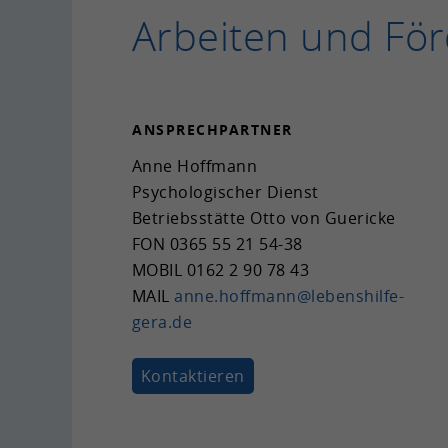
Ar­bei­ten und För
AN­SPRECH­PART­NER
Anne Hoff­mann
Psy­cho­lo­gi­scher Dienst
Be­triebs­stät­te Otto von Gue­ri­cke
FON
0365 55 21 54-38
MOBIL
0162 2 90 78 43
MAIL
anne.hoff­mann@lebenshilfe-​
gera.de
Kon­tak­tie­ren