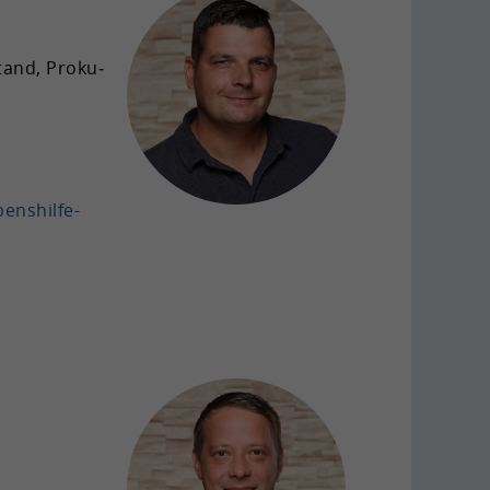
tand, Pro­ku­
enshilfe-​