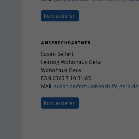
Kon­tak­tie­ren
AN­SPRECH­PART­NER
Susan Sei­fert
Lei­tung Wohn­haus Gera
Wohn­haus Gera
FON
0365 7 10 31-85
MAIL
susan.sei­fert@lebenshilfe-​gera.de
Kon­tak­tie­ren