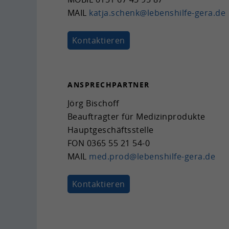
MAIL
katja.schenk@lebenshilfe-​gera.de
Kon­tak­tie­ren
AN­SPRECH­PART­NER
Jörg Bi­schoff
Be­auf­trag­ter für Me­di­zin­pro­duk­te
Haupt­ge­schäfts­stel­le
FON
0365 55 21 54-0
MAIL
med.prod@lebenshilfe-​gera.de
Kon­tak­tie­ren