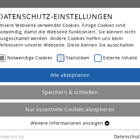
DATENSCHUTZ-EINSTELLUNGEN
Su
Kar­rie­re
Unsere Webseite verwendet Cookies. Einige Cookies sind
notwendig, damit die Webseite funktioniert. Sie können nicht
ausgeschaltet werden. Andere Cookies helfen uns beim
Verbessern unserer Webseite. Diese können Sie ausschalten.
Notwendige Cookies
Statistiken
Externe Inhalte
Alle akzeptieren
Speichern & schließen
Nur essentielle Cookies akzeptieren
Weitere Informationen anzeigen
NOTWENDIGE COOKIES
Einige Cookies sind notwendig, damit die Webseite
Powered by
Datenschut