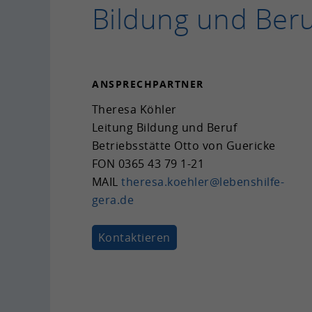
Bil­dung und Ber
AN­SPRECH­PART­NER
The­re­sa Köh­ler
Lei­tung Bil­dung und Beruf
Be­triebs­stät­te Otto von Gue­ri­cke
FON
0365 43 79 1-21
MAIL
the­re­sa.ko­eh­ler@lebenshilfe-​
gera.de
Kon­tak­tie­ren