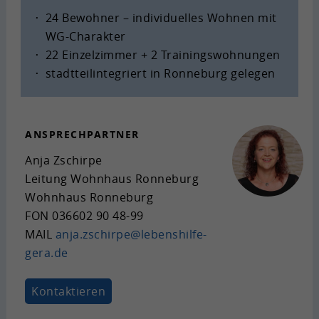
24 Be­woh­ner – in­di­vi­du­el­les Woh­nen mit
WG-​Charakter
22 Ein­zel­zim­mer + 2 Trai­nings­woh­nun­gen
stadt­teil­in­te­griert in Ron­ne­burg ge­le­gen
AN­SPRECH­PART­NER
Anja Zschir­pe
Lei­tung Wohn­haus Ron­ne­burg
Wohn­haus Ron­ne­burg
FON
036602 90 48-99
MAIL
anja.zschir­pe@lebenshilfe-​
gera.de
Kon­tak­tie­ren