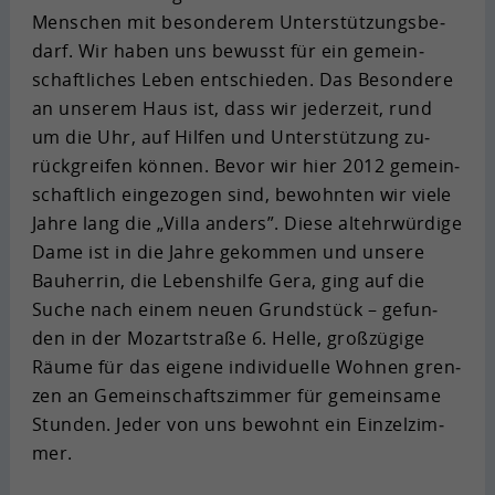
Men­schen mit be­son­de­rem Un­ter­stüt­zungs­be­
Zweck
mit Anzeigenklicks, um die
Anbieter
Google Maps
Effektivität von Online-
darf. Wir haben uns be­wusst für ein ge­mein­
Werbekampagnen zu messen.
schaft­li­ches Leben ent­schie­den. Das Be­son­de­re
Laufzeit
1 Jahr
an un­se­rem Haus ist, dass wir je­der­zeit, rund
Cookie von Google zur Darstellung
um die Uhr, auf Hil­fen und Un­ter­stüt­zung zu­
Zweck
von Karten.
rück­grei­fen kön­nen. Bevor wir hier 2012 ge­mein­
schaft­lich ein­ge­zo­gen sind, be­wohn­ten wir viele
Jahre lang die „Villa an­ders”. Diese alt­ehr­wür­di­ge
Dame ist in die Jahre ge­kom­men und un­se­re
Bau­her­rin, die Le­bens­hil­fe Gera, ging auf die
Suche nach einem neuen Grund­stück – ge­fun­
den in der Mo­zart­stra­ße 6. Helle, groß­zü­gi­ge
Räume für das ei­ge­ne in­di­vi­du­el­le Woh­nen gren­
zen an Ge­mein­schafts­zim­mer für ge­mein­sa­me
Stun­den. Jeder von uns be­wohnt ein Ein­zel­zim­
mer.