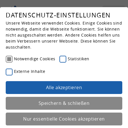
Suche
DATENSCHUTZ-EINSTELLUNGEN
Unsere Webseite verwendet Cookies. Einige Cookies sind
Kar­rie­re
notwendig, damit die Webseite funktioniert. Sie können
nicht ausgeschaltet werden. Andere Cookies helfen uns
beim Verbessern unserer Webseite. Diese können Sie
Wohnen und Leben
ausschalten.
Notwendige Cookies
Statistiken
Bildung und Beruf
Externe Inhalte
Alle akzeptieren
Arbeiten und Fördern
Speichern & schließen
Produktion und Dienstleistung
Nur essentielle Cookies akzeptieren