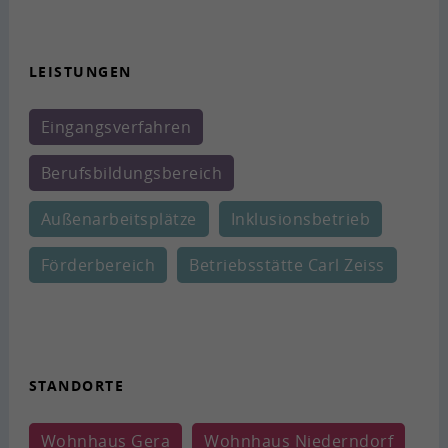
LEIS­TUN­GEN
Ein­gangs­ver­fah­ren
Be­rufs­bil­dungs­be­reich
Au­ßen­ar­beits­plät­ze
In­klu­si­ons­be­trieb
För­der­be­reich
Be­triebs­stät­te Carl Zeiss
STAND­OR­TE
Wohn­haus Gera
Wohn­haus Nie­dern­dorf