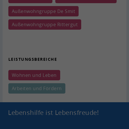
Au­ßen­wohn­grup­pe De Smit
Au­ßen­wohn­grup­pe Rit­ter­gut
LEIS­TUNGS­BE­REI­CHE
Woh­nen und Leben
Ar­bei­ten und För­dern
Le­bens­hil­fe ist Le­bens­freu­de!