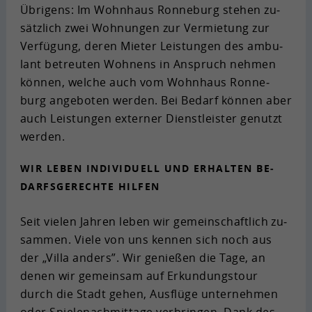
Üb­ri­gens: Im Wohn­haus Ron­ne­burg ste­hen zu­
sätz­lich zwei Woh­nun­gen zur Ver­mie­tung zur
Ver­fü­gung, deren Mie­ter Leis­tun­gen des am­bu­
lant be­treu­ten Woh­nens in An­spruch neh­men
kön­nen, wel­che auch vom Wohn­haus Ron­ne­
burg an­ge­bo­ten wer­den. Bei Be­darf kön­nen aber
auch Leis­tun­gen ex­ter­ner Dienst­leis­ter ge­nutzt
wer­den.
WIR LEBEN IN­DI­VI­DU­ELL UND ER­HAL­TEN BE­
DARFS­GE­RECH­TE HIL­FEN
Seit vie­len Jah­ren leben wir ge­mein­schaft­lich zu­
sam­men. Viele von uns ken­nen sich noch aus
der „Villa an­ders”. Wir ge­nie­ßen die Tage, an
denen wir ge­mein­sam auf Er­kun­dungs­tour
durch die Stadt gehen, Aus­flü­ge un­ter­neh­men
oder Spie­le­nach­mit­ta­ge ver­brin­gen. Dank des