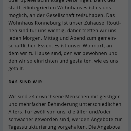
stadt­teil­in­te­grier­ten Wohn­hau­ses ist es uns
mög­lich, an der Ge­sell­schaft teil­zu­ha­ben. Das
Wohn­haus Ron­ne­burg ist unser Zu­hau­se. Rou­ti­
nen sind für uns wich­tig, daher tref­fen wir uns
jeden Mor­gen, Mit­tag und Abend zum ge­mein­
schaft­li­chen Essen. Es ist unser Wohn­ort, an
dem wir zu Hause sind, den wir be­woh­nen und
den wir so ein­rich­ten und ge­stal­ten, wie es uns
ge­fällt.
DAS SIND WIR
Wir sind 24 er­wach­se­ne Men­schen mit geis­ti­ger
und mehr­fa­cher Be­hin­de­rung un­ter­schied­li­chen
Al­ters. Für zwölf von uns, die älter und/oder
schwä­cher ge­wor­den sind, wer­den An­ge­bo­te zur
Ta­ges­struk­tu­rie­rung vor­ge­hal­ten. Die An­ge­bo­te