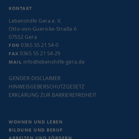
KON­TAKT
Le­bens­hil­fe Gera e. V.
Otto-​von-Guericke-Straße 6
07552 Gera
0365 55 21 54-
0
FON
0365 55 21 54-29
FAX
info
@
lebenshilfe-​gera
.
de
MAIL
GENDER-​DISCLAIMER
HIN­WEIS­GE­BER­SCHUTZ­GE­SETZ
ER­KLÄ­RUNG ZUR BAR­RIE­RE­FREI­HEIT
WOH­NEN UND LEBEN
BIL­DUNG UND BERUF
AR­BEI­TEN UND FÖR­DERN