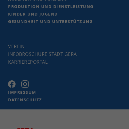
PRO­DUK­TI­ON UND DIENST­LEIS­TUNG
KIN­DER UND JU­GEND
GE­SUND­HEIT UND UN­TER­STÜT­ZUNG
VER­EIN
IN­FO­BRO­SCHÜ­RE STADT GERA
KAR­RIE­RE­POR­TAL
IM­PRES­SUM
DA­TEN­SCHUTZ