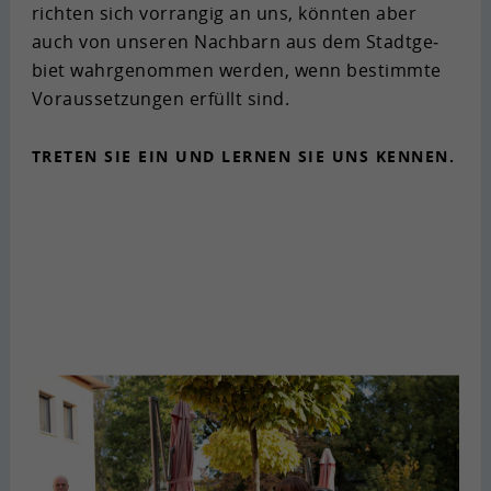
rich­ten sich vor­ran­gig an uns, könn­ten aber
auch von un­se­ren Nach­barn aus dem Stadt­ge­
biet wahr­ge­nom­men wer­den, wenn be­stimm­te
Vor­aus­set­zun­gen er­füllt sind.
TRE­TEN SIE EIN UND LER­NEN SIE UNS KEN­NEN.